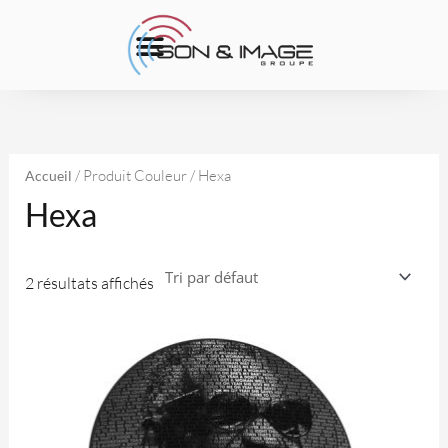
Aller
au
contenu
/ Produit Couleur / Hexa
Accueil
Hexa
2 résultats affichés